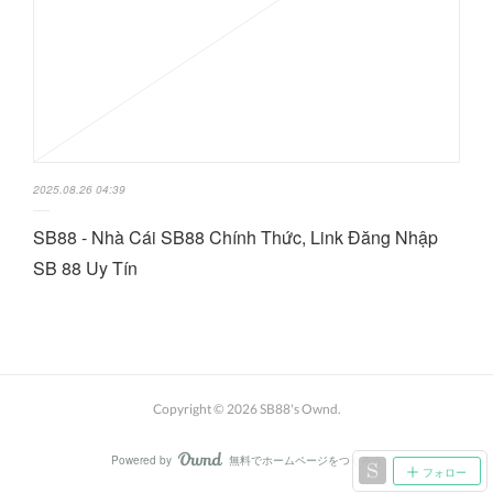
2025.08.26 04:39
SB88 - Nhà Cái SB88 Chính Thức, Link Đăng Nhập
SB 88 Uy Tín
Copyright ©
2026
SB88's Ownd
.
Powered by
無料でホームページをつくろう
AmebaOwnd
フォロー